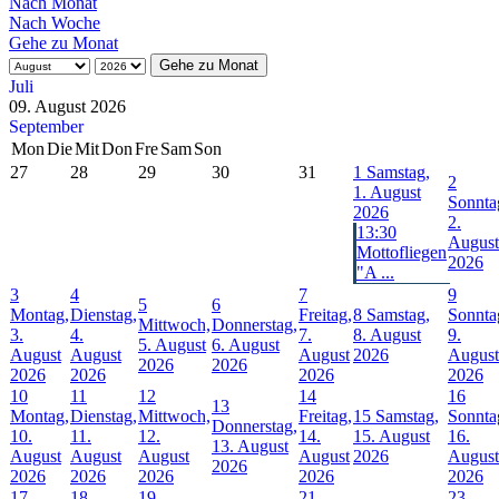
Nach Monat
Nach Woche
Gehe zu Monat
Gehe zu Monat
Juli
09. August 2026
September
Mon
Die
Mit
Don
Fre
Sam
Son
27
28
29
30
31
1
Samstag,
2
1. August
Sonnta
2026
2.
13:30
August
Mottofliegen
2026
"A ...
3
4
7
9
5
6
Montag,
Dienstag,
Freitag,
8
Samstag,
Sonnta
Mittwoch,
Donnerstag,
3.
4.
7.
8. August
9.
5. August
6. August
August
August
August
2026
August
2026
2026
2026
2026
2026
2026
10
11
12
14
16
13
Montag,
Dienstag,
Mittwoch,
Freitag,
15
Samstag,
Sonnta
Donnerstag,
10.
11.
12.
14.
15. August
16.
13. August
August
August
August
August
2026
August
2026
2026
2026
2026
2026
2026
17
18
19
21
23