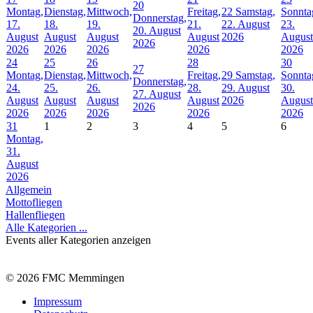
20
Montag,
Dienstag,
Mittwoch,
Freitag,
22
Samstag,
Sonnta
Donnerstag,
17.
18.
19.
21.
22. August
23.
20. August
August
August
August
August
2026
August
2026
2026
2026
2026
2026
2026
24
25
26
28
30
27
Montag,
Dienstag,
Mittwoch,
Freitag,
29
Samstag,
Sonnta
Donnerstag,
24.
25.
26.
28.
29. August
30.
27. August
August
August
August
August
2026
August
2026
2026
2026
2026
2026
2026
31
1
2
3
4
5
6
Montag,
31.
August
2026
Allgemein
Mottofliegen
Hallenfliegen
Alle Kategorien ...
Events aller Kategorien anzeigen
© 2026 FMC Memmingen
Impressum